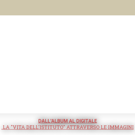
DALL'ALBUM AL DIGITALE
.LA "VITA DELL'ISTITUTO" ATTRAVERSO LE IMMAGINI