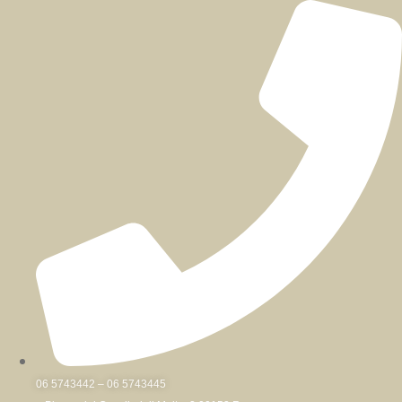
Skip
to
content
06 5743442 – 06 5743445