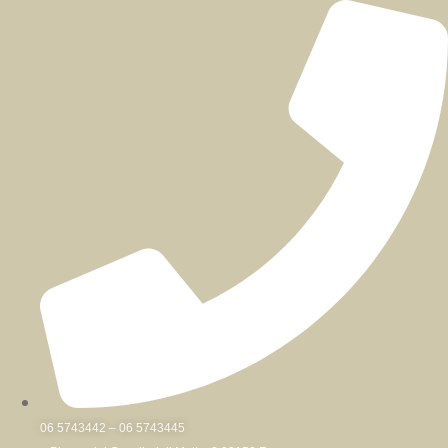
Skip
to
content
06 5743442 – 06 5743445