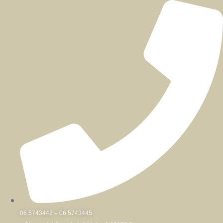
Skip
to
content
06 5743442 – 06 5743445