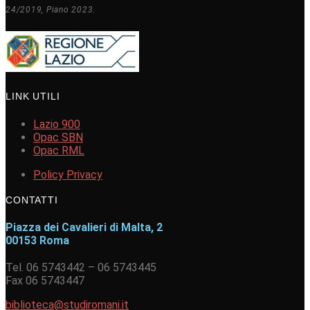
24/2019, Piano 2023.
LINK UTILI
Lazio 900
Opac SBN
Opac RML
Policy Privacy
CONTATTI
Piazza dei Cavalieri di Malta, 2
00153 Roma
Tel. 06 5743442 – 06 5743445
Fax 06 5743447
biblioteca@studiromani.it