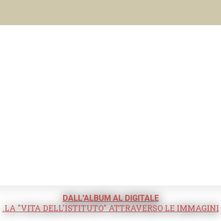
DALL'ALBUM AL DIGITALE
.LA "VITA DELL'ISTITUTO" ATTRAVERSO LE IMMAGINI