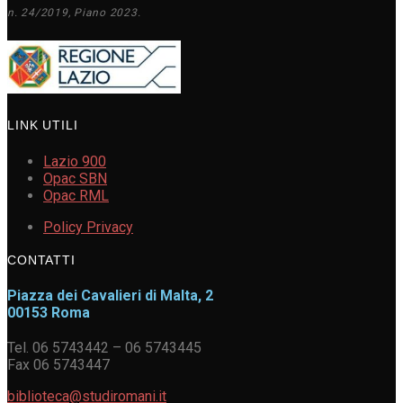
n. 24/2019, Piano 2023.
LINK UTILI
Lazio 900
Opac SBN
Opac RML
Policy Privacy
CONTATTI
Piazza dei Cavalieri di Malta, 2
00153 Roma
Tel. 06 5743442 – 06 5743445
Fax 06 5743447
biblioteca@studiromani.it