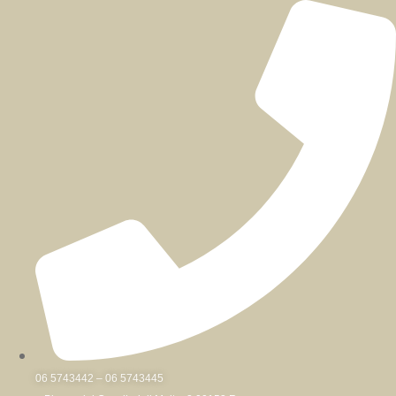
Skip
to
content
06 5743442 – 06 5743445