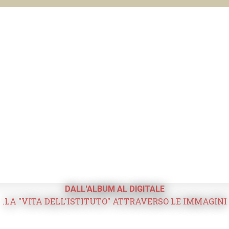
DALL'ALBUM AL DIGITALE
.LA "VITA DELL'ISTITUTO" ATTRAVERSO LE IMMAGINI