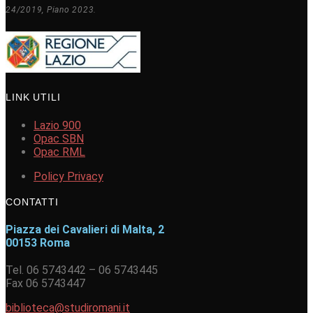
24/2019, Piano 2023.
LINK UTILI
Lazio 900
Opac SBN
Opac RML
Policy Privacy
CONTATTI
Piazza dei Cavalieri di Malta, 2
00153 Roma
Tel. 06 5743442 – 06 5743445
Fax 06 5743447
biblioteca@studiromani.it