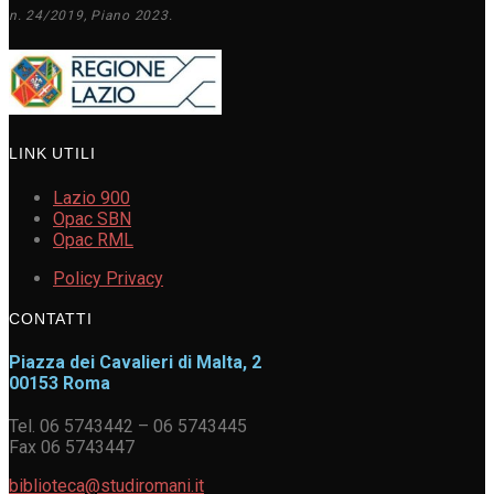
n. 24/2019, Piano 2023.
LINK UTILI
Lazio 900
Opac SBN
Opac RML
Policy Privacy
CONTATTI
Piazza dei Cavalieri di Malta, 2
00153 Roma
Tel. 06 5743442 – 06 5743445
Fax 06 5743447
biblioteca@studiromani.it