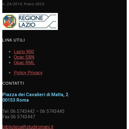
n. 24/2019, Piano 2023.
LINK UTILI
Lazio 900
Opac SBN
Opac RML
Policy Privacy
CONTATTI
Piazza dei Cavalieri di Malta, 2
00153 Roma
Tel. 06 5743442 – 06 5743445
Fax 06 5743447
biblioteca@studiromani.it