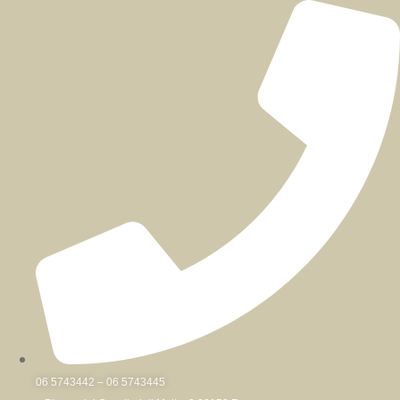
Skip
to
content
06 5743442 – 06 5743445