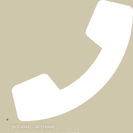
Skip
to
content
06 5743442 – 06 5743445