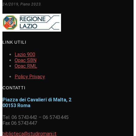
24/2019, Piano 2023.
LINK UTILI
Lazio 900
Opac SBN
Opac RML
Policy Privacy
CONTATTI
Piazza dei Cavalieri di Malta, 2
00153 Roma
Tel. 06 5743442 – 06 5743445
Fax 06 5743447
biblioteca@studiromani.it