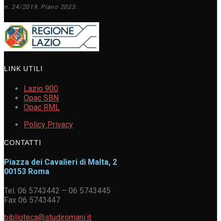
n. 24/2019, Piano 2023.
LINK UTILI
Lazio 900
Opac SBN
Opac RML
Policy Privacy
CONTATTI
Piazza dei Cavalieri di Malta, 2
00153 Roma
Tel. 06 5743442 – 06 5743445
Fax 06 5743447
biblioteca@studiromani.it