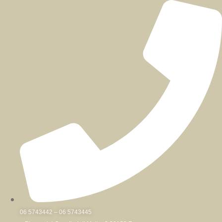
Skip
to
content
06 5743442 – 06 5743445