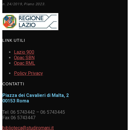
n. 24/2019, Piano 2023.
LINK UTILI
Lazio 900
Opac SBN
Opac RML
Policy Privacy
CONTATTI
Piazza dei Cavalieri di Malta, 2
00153 Roma
Tel. 06 5743442 – 06 5743445
Fax 06 5743447
biblioteca@studiromani.it