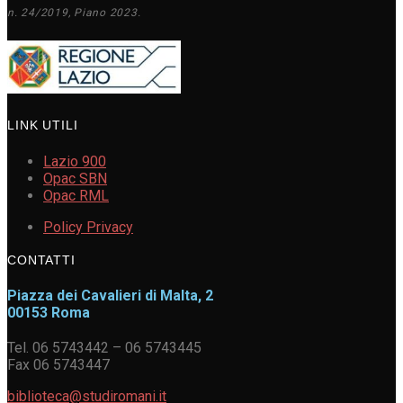
n. 24/2019, Piano 2023.
LINK UTILI
Lazio 900
Opac SBN
Opac RML
Policy Privacy
CONTATTI
Piazza dei Cavalieri di Malta, 2
00153 Roma
Tel. 06 5743442 – 06 5743445
Fax 06 5743447
biblioteca@studiromani.it