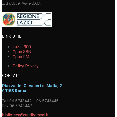
n. 24/2019, Piano 2023.
LINK UTILI
Lazio 900
Opac SBN
Opac RML
Policy Privacy
CONTATTI
Piazza dei Cavalieri di Malta, 2
00153 Roma
Tel. 06 5743442 – 06 5743445
Fax 06 5743447
biblioteca@studiromani.it