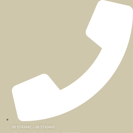
Skip
to
content
06 5743442 – 06 5743445