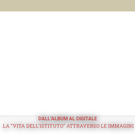
DALL'ALBUM AL DIGITALE
.LA "VITA DELL'ISTITUTO" ATTRAVERSO LE IMMAGINI