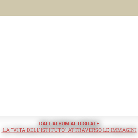
DALL'ALBUM AL DIGITALE
.LA "VITA DELL'ISTITUTO" ATTRAVERSO LE IMMAGINI