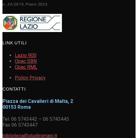
n. 24/2019, Piano 2023.
LINK UTILI
Lazio 900
Opac SBN
Opac RML
Policy Privacy
CONTATTI
Piazza dei Cavalieri di Malta, 2
00153 Roma
Tel. 06 5743442 – 06 5743445
Fax 06 5743447
biblioteca@studiromani.it