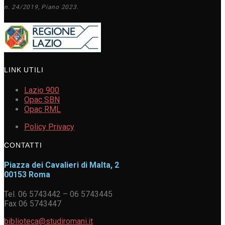
n. 24/2019, Piano 2023.
LINK UTILI
Lazio 900
Opac SBN
Opac RML
Policy Privacy
CONTATTI
Piazza dei Cavalieri di Malta, 2
00153 Roma
Tel. 06 5743442 – 06 5743445
Fax 06 5743447
biblioteca@studiromani.it