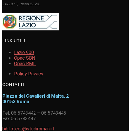
24/2019, Piano 2023.
LINK UTILI
Lazio 900
Opac SBN
Opac RML
Policy Privacy
CONTATTI
Piazza dei Cavalieri di Malta, 2
00153 Roma
Tel. 06 5743442 – 06 5743445
Fax 06 5743447
biblioteca@studiromani.it