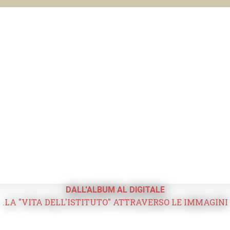
DALL'ALBUM AL DIGITALE
.LA "VITA DELL'ISTITUTO" ATTRAVERSO LE IMMAGINI