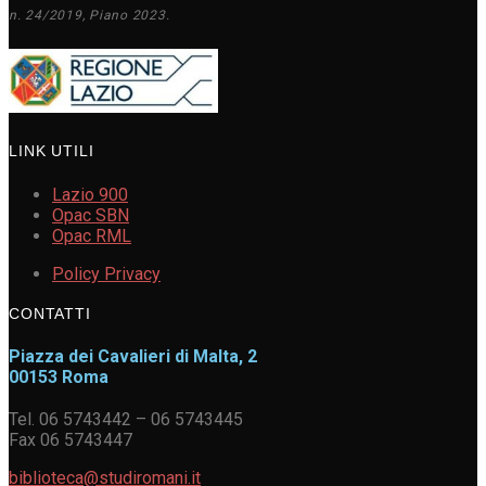
n. 24/2019, Piano 2023.
LINK UTILI
Lazio 900
Opac SBN
Opac RML
Policy Privacy
CONTATTI
Piazza dei Cavalieri di Malta, 2
00153 Roma
Tel. 06 5743442 – 06 5743445
Fax 06 5743447
biblioteca@studiromani.it