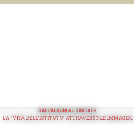
DALL'ALBUM AL DIGITALE
.LA "VITA DELL'ISTITUTO" ATTRAVERSO LE IMMAGINI