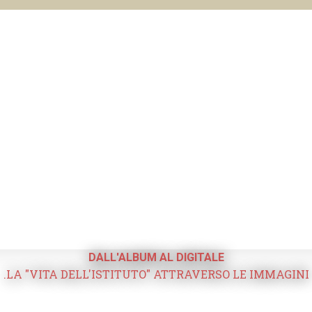
DALL'ALBUM AL DIGITALE
.LA "VITA DELL'ISTITUTO" ATTRAVERSO LE IMMAGINI