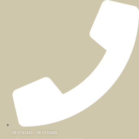
Skip
to
content
06 5743442 – 06 5743445