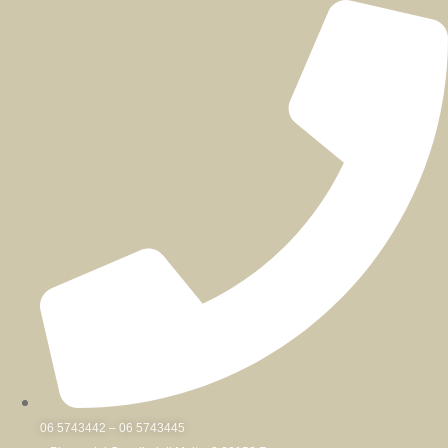
Skip
to
content
06 5743442 – 06 5743445