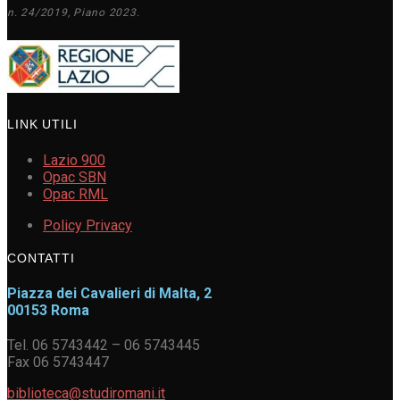
n. 24/2019, Piano 2023.
LINK UTILI
Lazio 900
Opac SBN
Opac RML
Policy Privacy
CONTATTI
Piazza dei Cavalieri di Malta, 2
00153 Roma
Tel. 06 5743442 – 06 5743445
Fax 06 5743447
biblioteca@studiromani.it