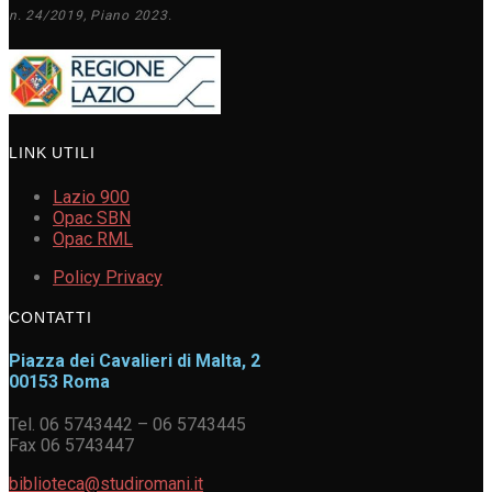
n. 24/2019, Piano 2023.
LINK UTILI
Lazio 900
Opac SBN
Opac RML
Policy Privacy
CONTATTI
Piazza dei Cavalieri di Malta, 2
00153 Roma
Tel. 06 5743442 – 06 5743445
Fax 06 5743447
biblioteca@studiromani.it