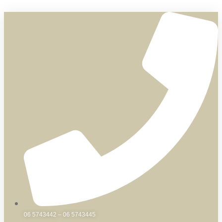
Skip
to
content
06 5743442 – 06 5743445