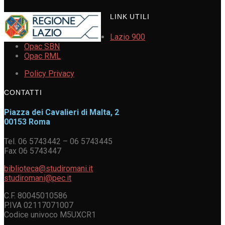
LINK UTILI
Lazio 900
Opac SBN
Opac RML
Policy Privacy
CONTATTI
Piazza dei Cavalieri di Malta, 2
00153 Roma
Tel. 06 5743442 – 06 5743445
Fax 06 5743447
biblioteca@studiromani.it
studiromani@pec.it
C.F. 80045010586
P.IVA 02117071007
Codice univoco M5UXCR1