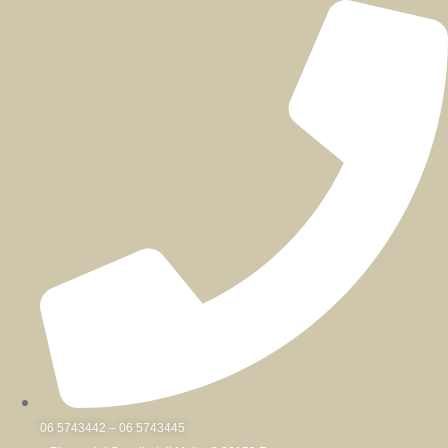
Skip
to
content
06 5743442 – 06 5743445