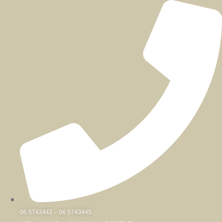
Skip
to
content
06 5743442 – 06 5743445