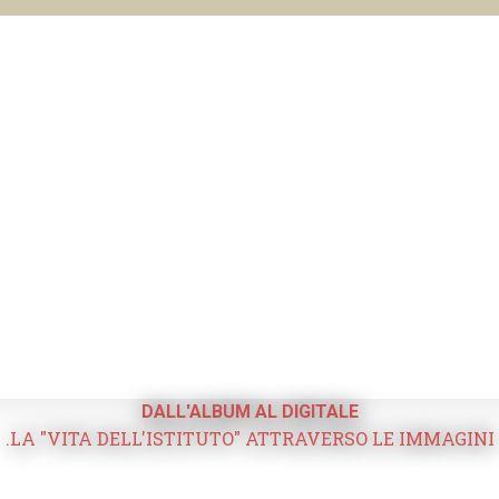
DALL'ALBUM AL DIGITALE
.LA "VITA DELL'ISTITUTO" ATTRAVERSO LE IMMAGINI