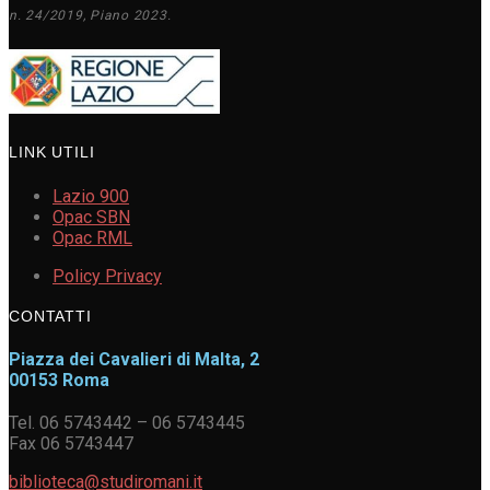
n. 24/2019, Piano 2023.
LINK UTILI
Lazio 900
Opac SBN
Opac RML
Policy Privacy
CONTATTI
Piazza dei Cavalieri di Malta, 2
00153 Roma
Tel. 06 5743442 – 06 5743445
Fax 06 5743447
biblioteca@studiromani.it