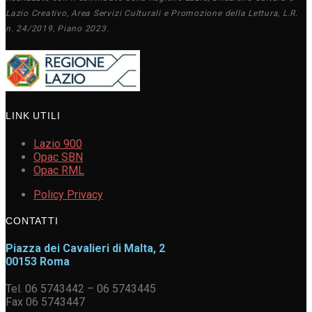
Lazio Creativo, Area Servizi Culturali e Promozione della Lettura, L.R.
n. 24/2019, Piano 2023.
LINK UTILI
Lazio 900
Opac SBN
Opac RML
Policy Privacy
CONTATTI
Piazza dei Cavalieri di Malta, 2
00153 Roma
Tel. 06 5743442 – 06 5743445
Fax 06 5743447