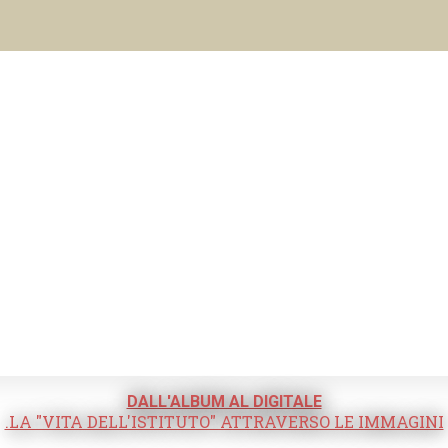
DALL'ALBUM AL DIGITALE
.LA "VITA DELL'ISTITUTO" ATTRAVERSO LE IMMAGINI