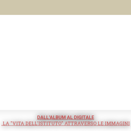
DALL'ALBUM AL DIGITALE
.LA "VITA DELL'ISTITUTO" ATTRAVERSO LE IMMAGINI