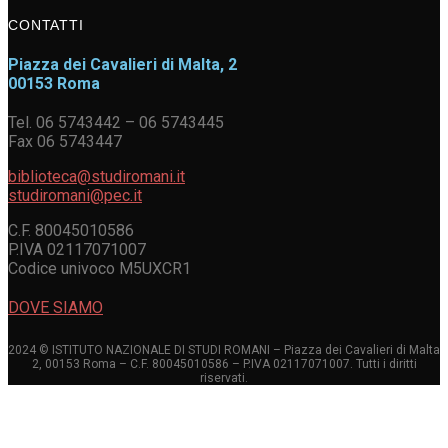
CONTATTI
Piazza dei Cavalieri di Malta, 2
00153 Roma
Tel. 06 5743442 – 06 5743445
Fax 06 5743447
biblioteca@studiromani.it
studiromani@pec.it
C.F. 80045010586
P.IVA 02117071007
Codice univoco M5UXCR1
DOVE SIAMO
2024 © ISTITUTO NAZIONALE DI STUDI ROMANI – Piazza dei Cavalieri di Malta
2, 00153 Roma – C.F. 80045010586 – P.IVA 02117071007. Tutti i diritti
riservati.