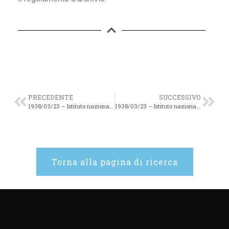
PRECEDENTE
SUCCESSIVO
1938/03/23 – Istituto nazionale di Studi romani. Convegno Augusteo. Roma 23-27 sett. 1938 XVI – 16v
1938/03/23 – Istituto nazionale di Studi romani. Convegno Augusteo. Roma 23-27 sett. 1938 XVI – 17v
Torna alla pagina di ricerca