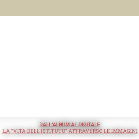
DALL'ALBUM AL DIGITALE
.LA "VITA DELL'ISTITUTO" ATTRAVERSO LE IMMAGINI