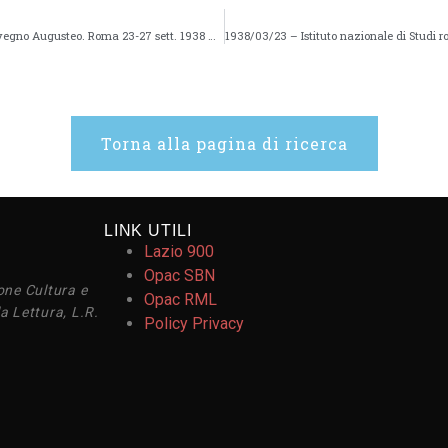
1938/03/23 – Istituto nazionale di Studi romani. Convegno Augusteo. Roma 23-27 sett. 1938 XVI – 19v
Torna alla pagina di ricerca
LINK UTILI
Lazio 900
Opac SBN
one Cultura e
Opac RML
a Lettura, L.R.
Policy Privacy