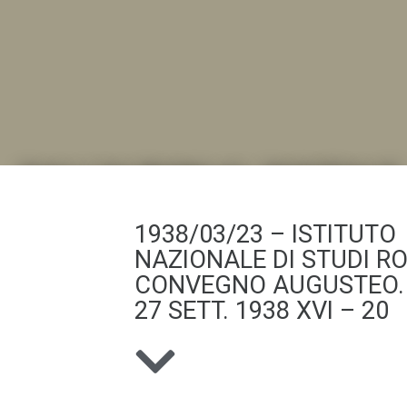
DALL'ALBUM AL DIGITALE
1938/03/23 – ISTITUTO
.LA "VITA DELL'ISTITUTO" ATTRAVERSO LE IMMAGI
NAZIONALE DI STUDI R
CONVEGNO AUGUSTEO. 
27 SETT. 1938 XVI – 20