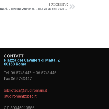
SUCCESSIVO
1938/03/23 – Istituto nazionale di Studi romani. Convegno Augusteo. Roma 23-27 sett. 1938 XVI – 21
CONTATTI
Piazza dei Cavalieri di Malta, 2
00153 Roma
Tel. 06 5743442 – 06 5743445
Fax 06 5743447
biblioteca@studiromani.it
studiromani@pec.it
C.F. 80045010586