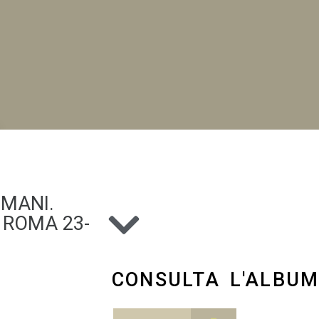
NI
OMANI.
ROMA 23-
CONSULTA L'ALBU