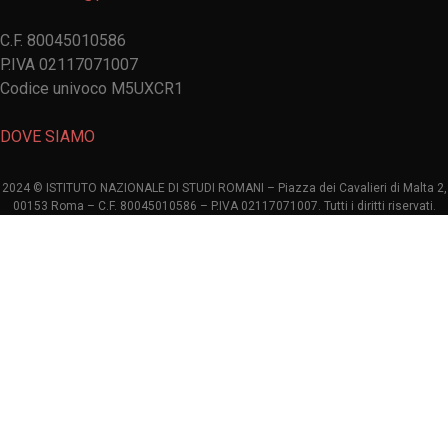
C.F. 80045010586
P.IVA 02117071007
Codice univoco M5UXCR1
DOVE SIAMO
2024 © ISTITUTO NAZIONALE DI STUDI ROMANI – Piazza dei Cavalieri di Malta 2,
00153 Roma – C.F. 80045010586 – P.IVA 02117071007. Tutti i diritti riservati.