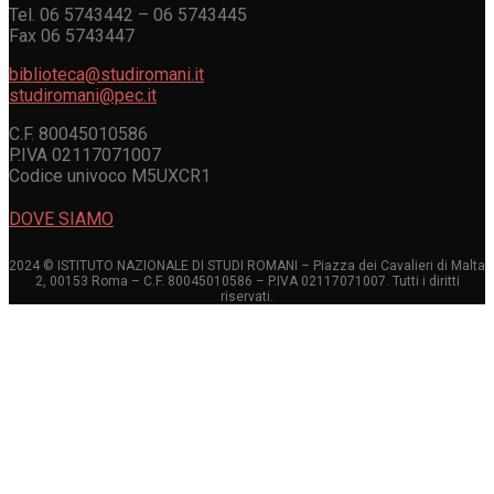
Tel. 06 5743442 – 06 5743445
Fax 06 5743447
biblioteca@studiromani.it
studiromani@pec.it
C.F. 80045010586
P.IVA 02117071007
Codice univoco M5UXCR1
DOVE SIAMO
2024 © ISTITUTO NAZIONALE DI STUDI ROMANI – Piazza dei Cavalieri di Malta
2, 00153 Roma – C.F. 80045010586 – P.IVA 02117071007. Tutti i diritti
riservati.