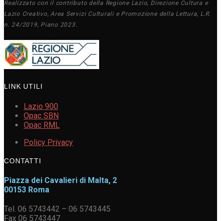
Realizzato con il contributo della Regione Lazio, Direzione Cultura e
Lazio Creativo, Area Servizi Culturali e Promozione della Lettura, L.R.
n. 24/2019, Piano 2023.
LINK UTILI
Lazio 900
Opac SBN
Opac RML
Policy Privacy
CONTATTI
Piazza dei Cavalieri di Malta, 2
00153 Roma
Tel. 06 5743442 – 06 5743445
Fax 06 5743447