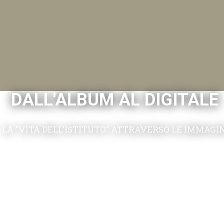
DALL'ALBUM AL DIGITALE
.LA "VITA DELL'ISTITUTO" ATTRAVERSO LE IMMAGI